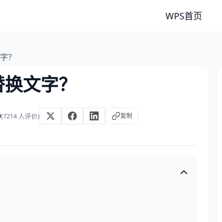
WPS首页
文字？
量替换文字？
0
复制
(7214 人评价)