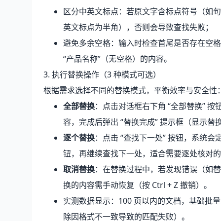
区分中英文标点：若原文字含标点符号（如句
英文标点为半角），否则会导致查找失败；
避免多余空格：输入时检查首尾是否存在空格
“产品名称”（无空格）的内容。
3. 执行替换操作（3 种模式可选）
根据需求选择不同的替换模式，平衡效率与安全性
全部替换
：点击对话框右下角 “全部替换” 
容，完成后弹出 “替换完成” 提示框（显示
逐个替换
：点击 “查找下一处” 按钮，系统会
钮，再继续查找下一处，适合需要逐处核对的
取消替换
：在替换过程中，若发现错误（如替换
换的内容需手动恢复（按 Ctrl + Z 撤销）。
实测数据显示：100 页以内的文档，基础批量替
除因格式不一致导致的匹配失败）。