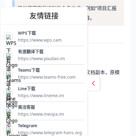
建议使用容易识别的命名方式，例如“项目汇报
友情链接
模板”“会议纪要模板”“合同模板”等。
WPS下载
如何使用已经保存的WPS模板
https://www.wps.cam
有道翻译下载
方法一：直接打开模板
https://www.youdao.im
找到保存好的模板文件并双击打开。
Teams下载
WPS会基于模板自动创建一个新的文档副本，原模
https://www.teams-free.com
板内容不会被修改。
Line下载
方法二：通过模板中心创建
https://www.lineme.im
打开WPS后：
美洽客服
点击“新建”
https://www.meiqia.im
进入模板中心
Telegram
找到“我的模板”
https://www.telegram-hans.org