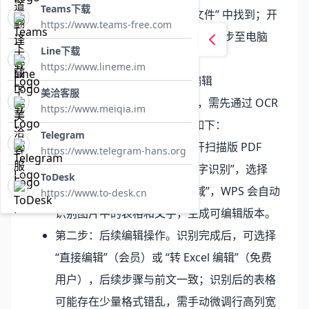
Teams下载
可在 “我的→文件→编辑过的文件” 中找到；开
https://www.teams-free.com
启 “云同步” 后，修改后的文件会同步至电脑
Line下载
端，方便后续进一步编辑。
https://www.lineme.im
4. 扫描版 PDF 表格：OCR 识别后编辑
美洽客服
扫描件或图片类 PDF 无法直接编辑，需先通过 OCR
https://www.meiqia.im
识别转化为可编辑表格，具体步骤如下：
Telegram
第一步：启用 OCR 识别。打开扫描版 PDF
https://www.telegram-hans.org
后，点击顶部 “工具→OCR 文字识别”，选择
ToDesk
“全文识别” 或 “仅识别表格区域”，WPS 会自动
https://www.to-desk.cn
识别图片中的表格和文字，生成可编辑版本。
第二步：后续编辑操作。识别完成后，可选择
“直接编辑”（会员）或 “转 Excel 编辑”（免费
用户），后续步骤与前文一致；识别后的表格
可能存在少量格式错乱，需手动微调行高列宽