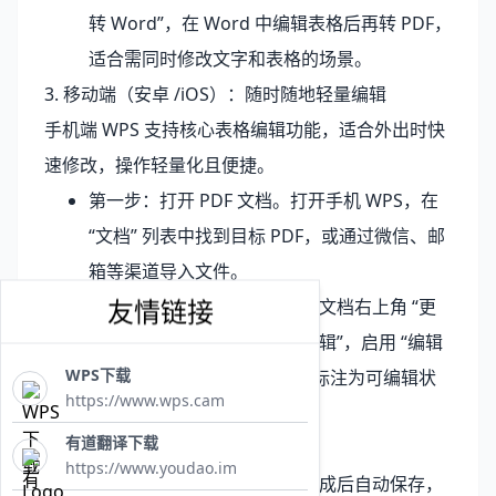
转 Word”，在 Word 中编辑表格后再转 PDF，
适合需同时修改文字和表格的场景。
3. 移动端（安卓 /iOS）：随时随地轻量编辑
手机端 WPS 支持核心表格编辑功能，适合外出时快
速修改，操作轻量化且便捷。
第一步：打开 PDF 文档。打开手机 WPS，在
“文档” 列表中找到目标 PDF，或通过微信、邮
箱等渠道导入文件。
友情链接
第二步：进入编辑模式。点击文档右上角 “更
多”（三个点图标），选择 “编辑”，启用 “编辑
WPS下载
文本和图片” 功能，表格会被标注为可编辑状
https://www.wps.cam
态。
有道翻译下载
第三步：核心编辑操作。
https://www.youdao.im
第四步：保存与同步。编辑完成后自动保存，