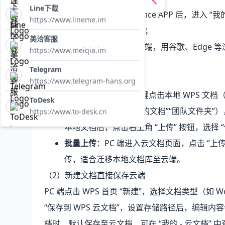
Line下载
移动端
：安装 WPS Office APP 后，进入
https://www.lineme.im
块，开启自动同步开关；
美洽客服
网页端
：无需安装客户端，用谷歌、Edge 
https://www.meiqia.im
2. 文档上传与保存至云端
Telegram
（1）本地文档上传云端
https://www.telegram-hans.org
单文件上传
：PC 端右键点击本地 WPS 文档（W
ToDesk
定义存储路径（如 “我的文档”“团队文件夹”
https://www.to-desk.cn
本地文档后，点击右上角 “上传” 按钮，选择 
批量上传
：PC 端进入云文档页面，点击 “上传
传，适合迁移本地文档库至云端。
（2）新建文档直接保存云端
PC 端点击 WPS 首页 “新建”，选择文档类型（
“保存到 WPS 云文档”，设置存储路径后，编辑
档时，默认保存至云文档，可在 “我的 - 云文档” 