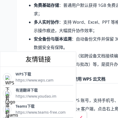
免费基础存储
：普通用户默认获得 1GB 免费
求；
多人实时协作
：支持 Word、Excel、P
示操作痕迹，大幅提升协作效率；
安全备份与版本追溯
：自动备份文件并保留 
数据安全有保障。
适用场景覆盖个人办公（如跨设备文档接续编
友情链接
在线教育（如作业共享与批改）等，是提升办公
WPS下载
二、基础操作：从零开始使用 WPS 云文档
https://www.wps.cam
有道翻译下载
1. 账号登录与功能启用
https://www.youdao.im
使用云文档的前提是登录 WPS 账号，支持手机号
Teams下载
PC 端
：打开 WPS Office 客户端，点击
https://www.teams-free.com
航栏将显示 “云文档” 入口；