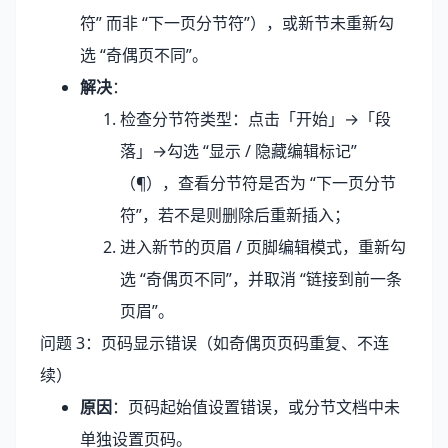
符” 而非 “下一页分节符”），或新节未重新勾
选 “奇偶页不同”。
解决
：
检查分节符类型：点击「开始」→「段
落」→勾选 “显示 / 隐藏编辑标记”
（¶），查看分节符是否为 “下一页分节
符”，若不是则删除后重新插入；
进入新节的页眉 / 页脚编辑模式，重新勾
选 “奇偶页不同”，并取消 “链接到前一条
页眉”。
问题 3：页码显示错误（如奇偶页页码重复、不连
续）
原因
：页码起始值设置错误，或分节文档中未
单独设置页码。