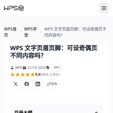
WPS首
WPS学
WPS 文字页眉页脚：可设奇偶页不
页
堂
同内容吗？
WPS 文字页眉页脚：可设奇偶页
不同内容吗？
WPS
31/10 2025
WPS
★★★★★
★★★★★
5.0
(5809 人评价)
复制
目录大纲