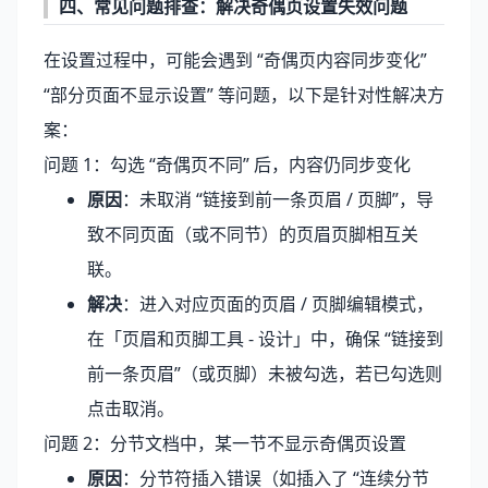
四、常见问题排查：解决奇偶页设置失效问题
在设置过程中，可能会遇到 “奇偶页内容同步变化”
“部分页面不显示设置” 等问题，以下是针对性解决方
案：
问题 1：勾选 “奇偶页不同” 后，内容仍同步变化
原因
：未取消 “链接到前一条页眉 / 页脚”，导
致不同页面（或不同节）的页眉页脚相互关
联。
解决
：进入对应页面的页眉 / 页脚编辑模式，
在「页眉和页脚工具 - 设计」中，确保 “链接到
前一条页眉”（或页脚）未被勾选，若已勾选则
点击取消。
问题 2：分节文档中，某一节不显示奇偶页设置
原因
：分节符插入错误（如插入了 “连续分节