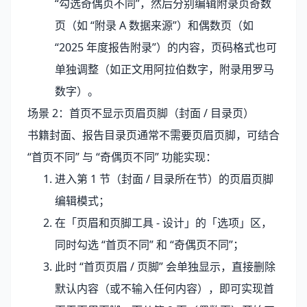
“勾选奇偶页不同”，然后分别编辑附录页奇数
页（如 “附录 A 数据来源”）和偶数页（如
“2025 年度报告附录”）的内容，页码格式也可
单独调整（如正文用阿拉伯数字，附录用罗马
数字）。
场景 2：首页不显示页眉页脚（封面 / 目录页）
书籍封面、报告目录页通常不需要页眉页脚，可结合
“首页不同” 与 “奇偶页不同” 功能实现：
进入第 1 节（封面 / 目录所在节）的页眉页脚
编辑模式；
在「页眉和页脚工具 - 设计」的「选项」区，
同时勾选 “首页不同” 和 “奇偶页不同”；
此时 “首页页眉 / 页脚” 会单独显示，直接删除
默认内容（或不输入任何内容），即可实现首