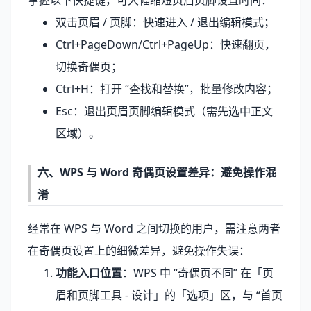
双击页眉 / 页脚：快速进入 / 退出编辑模式；
Ctrl+PageDown/Ctrl+PageUp：快速翻页，
切换奇偶页；
Ctrl+H：打开 “查找和替换”，批量修改内容；
Esc：退出页眉页脚编辑模式（需先选中正文
区域）。
六、WPS 与 Word 奇偶页设置差异：避免操作混
淆
经常在 WPS 与 Word 之间切换的用户，需注意两者
在奇偶页设置上的细微差异，避免操作失误：
功能入口位置
：WPS 中 “奇偶页不同” 在「页
眉和页脚工具 - 设计」的「选项」区，与 “首页