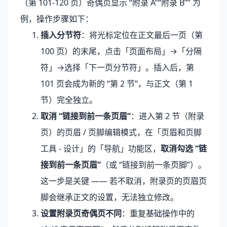
（第 101-120 页）奇偶页显示 “附录 A”“附录 B”” 为
例，操作步骤如下：
插入分节符
：将光标定位在正文最后一页（第
100 页）的末尾，点击「页面布局」→「分隔
符」→选择「下一页分节符」。插入后，第
101 页会成为新的 “第 2 节”，与正文（第 1
节）完全独立。
取消 “链接到前一条页眉”
：进入第 2 节（附录
页）的页眉 / 页脚编辑模式，在「页眉和页脚
工具 - 设计」的「导航」功能区，
取消勾选 “链
接到前一条页眉”
（或 “链接到前一条页脚”）。
这一步是关键 —— 若不取消，附录页的页眉页
脚会继承正文的设置，无法独立修改。
设置附录页奇偶页不同
：重复基础操作中的