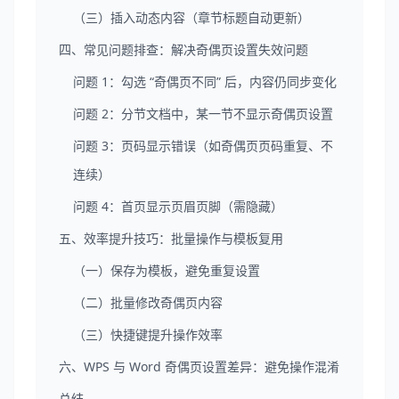
（三）插入动态内容（章节标题自动更新）
四、常见问题排查：解决奇偶页设置失效问题
问题 1：勾选 “奇偶页不同” 后，内容仍同步变化
问题 2：分节文档中，某一节不显示奇偶页设置
问题 3：页码显示错误（如奇偶页页码重复、不
连续）
问题 4：首页显示页眉页脚（需隐藏）
五、效率提升技巧：批量操作与模板复用
（一）保存为模板，避免重复设置
（二）批量修改奇偶页内容
（三）快捷键提升操作效率
六、WPS 与 Word 奇偶页设置差异：避免操作混淆
总结