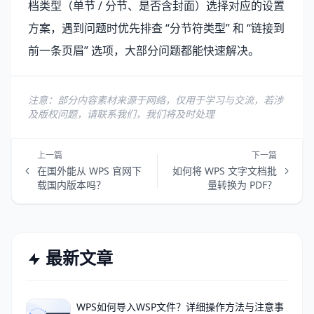
档类型（单节 / 分节、是否含封面）选择对应的设置
方案，遇到问题时优先排查 “分节符类型” 和 “链接到
前一条页眉” 选项，大部分问题都能快速解决。
注意：部分内容素材来源于网络，仅用于学习与交流，若涉
及版权问题，请联系我们，我们将及时处理
上一篇
下一篇
在国外能从 WPS 官网下
如何将 WPS 文字文档批
载国内版本吗？
量转换为 PDF？
最新文章
WPS如何导入WSP文件？详细操作方法与注意事