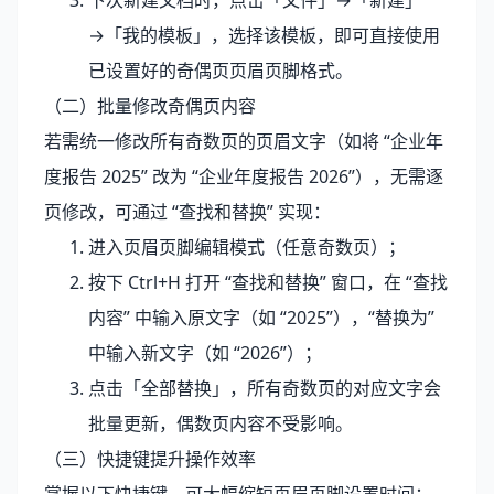
→「我的模板」，选择该模板，即可直接使用
已设置好的奇偶页页眉页脚格式。
（二）批量修改奇偶页内容
若需统一修改所有奇数页的页眉文字（如将 “企业年
度报告 2025” 改为 “企业年度报告 2026”），无需逐
页修改，可通过 “查找和替换” 实现：
进入页眉页脚编辑模式（任意奇数页）；
按下 Ctrl+H 打开 “查找和替换” 窗口，在 “查找
内容” 中输入原文字（如 “2025”），“替换为”
中输入新文字（如 “2026”）；
点击「全部替换」，所有奇数页的对应文字会
批量更新，偶数页内容不受影响。
（三）快捷键提升操作效率
掌握以下快捷键，可大幅缩短页眉页脚设置时间：