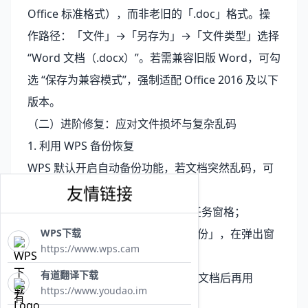
Office 标准格式），而非老旧的「.doc」格式。操
作路径：「文件」→「另存为」→「文件类型」选择
“Word 文档（.docx）”。若需兼容旧版 Word，可勾
选 “保存为兼容模式”，强制适配 Office 2016 及以下
版本。
（二）进阶修复：应对文件损坏与复杂乱码
1. 利用 WPS 备份恢复
WPS 默认开启自动备份功能，若文档突然乱码，可
友情链接
通过备份找回原始版本：
快捷键「Ctrl+F1」调出右侧任务窗格；
WPS下载
点击「备份」→「查看其他备份」，在弹出窗
https://www.wps.cam
口中选择最近的备份文件；
有道翻译下载
双击打开备份文件，另存为新文档后再用
https://www.youdao.im
Word 打开。