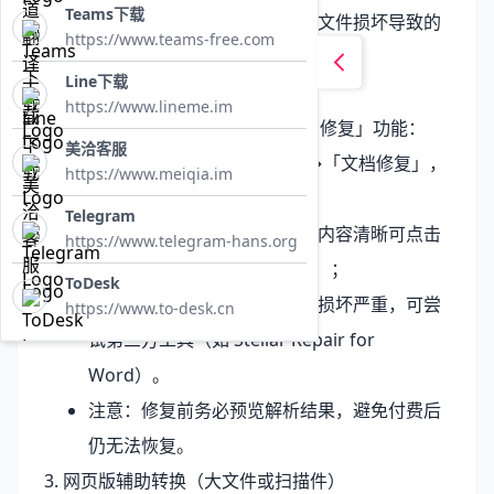
Teams下载
该方法无需任何工具，对临时文件损坏导致的
https://www.teams-free.com
乱码修复率达 95%。
Line下载
2. 文档修复工具抢救
https://www.lineme.im
若备份失效，可使用 WPS 的「文档修复」功能：
美洽客服
打开 WPS，点击「云服务」→「文档修复」，
https://www.meiqia.im
上传乱码文件；
Telegram
等待解析完成后预览效果，若内容清晰可点击
https://www.telegram-hans.org
“确认修复”（部分功能需会员）；
ToDesk
若解析结果仍乱码，说明文件损坏严重，可尝
https://www.to-desk.cn
试第三方工具（如 Stellar Repair for
Word）。
注意：修复前务必预览解析结果，避免付费后
仍无法恢复。
3. 网页版辅助转换（大文件或扫描件）